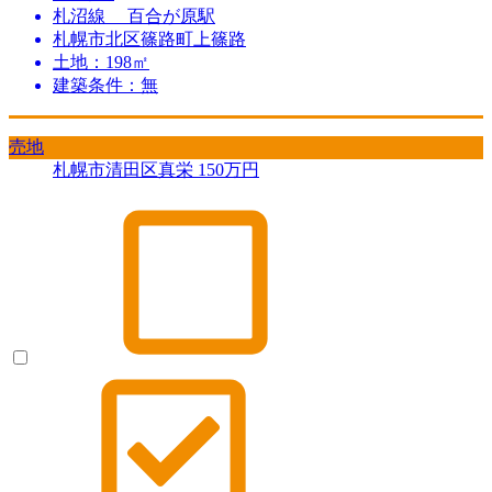
札沼線 百合が原駅
札幌市北区篠路町上篠路
土地：198㎡
建築条件：無
売地
札幌市清田区真栄
150
万円