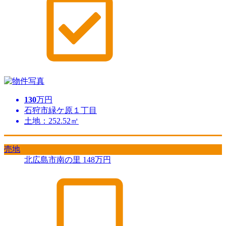
130
万円
石狩市緑ケ原１丁目
土地：252.52㎡
売地
北広島市南の里
148
万円