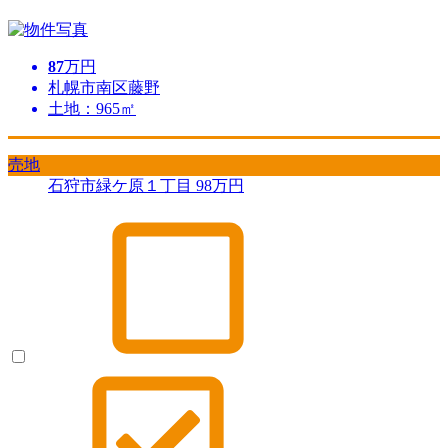
87
万円
札幌市南区藤野
土地：965㎡
売地
石狩市緑ケ原１丁目
98
万円