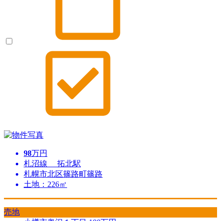
98
万円
札沼線 拓北駅
札幌市北区篠路町篠路
土地：226㎡
売地