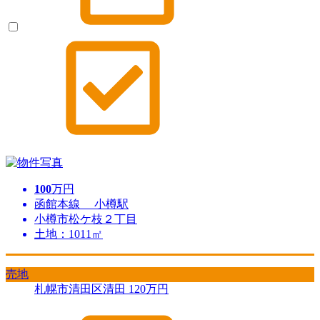
100
万円
函館本線 小樽駅
小樽市松ケ枝２丁目
土地：1011㎡
売地
札幌市清田区清田
120
万円