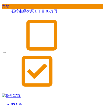
売地
石狩市緑ケ原１丁目
85
万円
85
万円