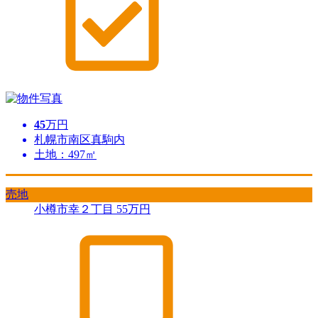
45
万円
札幌市南区真駒内
土地：497㎡
売地
小樽市幸２丁目
55
万円