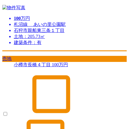
100
万円
札沼線 あいの里公園駅
石狩市親船東三条１丁目
土地：205.73㎡
建築条件：有
売地
小樽市長橋４丁目
100
万円