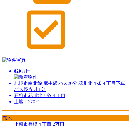
820
万円
札幌市南北線 麻生駅 バス26分 花川北４条４丁目下車
バス停 徒歩1分
石狩市花川北四条４丁目
土地：270㎡
売地
小樽市長橋４丁目
2
万円