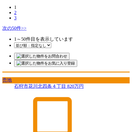
1
2
3
次の50件
>>
1
～
50
件目を表示しています
売地
石狩市花川北四条４丁目
820
万円