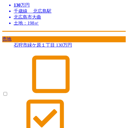
130
万円
千歳線 北広島駅
北広島市大曲
土地：198㎡
売地
石狩市緑ケ原１丁目
130
万円