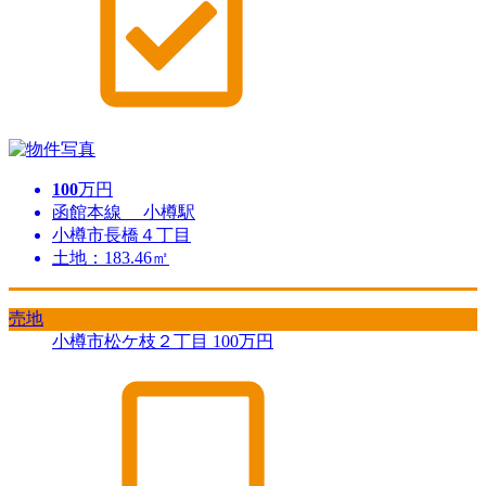
100
万円
函館本線 小樽駅
小樽市長橋４丁目
土地：183.46㎡
売地
小樽市松ケ枝２丁目
100
万円