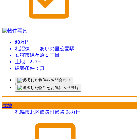
98
万円
札沼線 あいの里公園駅
石狩市緑ケ原１丁目
土地：225㎡
建築条件：無
売地
札幌市北区篠路町篠路
98
万円