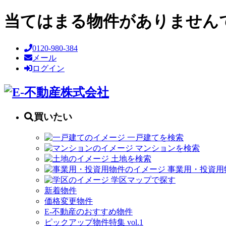
当てはまる物件がありません
0120-980-384
メール
ログイン
買いたい
一戸建てを検索
マンションを検索
土地を検索
事業用・投資用
学区マップで探す
新着物件
価格変更物件
E-不動産のおすすめ物件
ピックアップ物件特集 vol.1