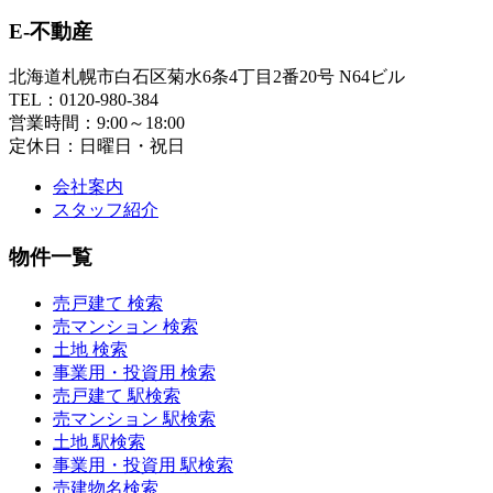
E-不動産
北海道札幌市白石区菊水6条4丁目2番20号 N64ビル
TEL：0120-980-384
営業時間：9:00～18:00
定休日：日曜日・祝日
会社案内
スタッフ紹介
物件一覧
売戸建て 検索
売マンション 検索
土地 検索
事業用・投資用 検索
売戸建て 駅検索
売マンション 駅検索
土地 駅検索
事業用・投資用 駅検索
売建物名検索