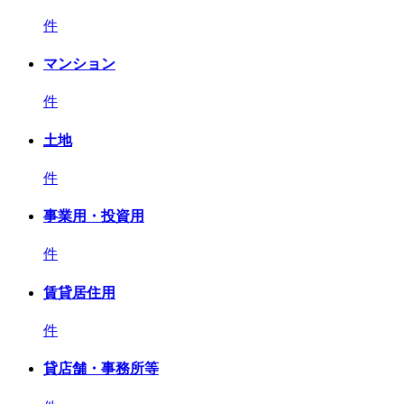
件
マンション
件
土地
件
事業用・投資用
件
賃貸居住用
件
貸店舗・事務所等